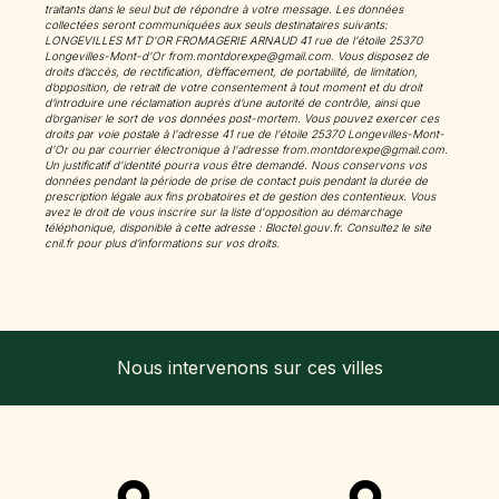
traitants dans le seul but de répondre à votre message. Les données
collectées seront communiquées aux seuls destinataires suivants:
LONGEVILLES MT D'OR FROMAGERIE ARNAUD 41 rue de l'étoile 25370
Longevilles-Mont-d'Or from.montdorexpe@gmail.com. Vous disposez de
droits d’accès, de rectification, d’effacement, de portabilité, de limitation,
d’opposition, de retrait de votre consentement à tout moment et du droit
d’introduire une réclamation auprès d’une autorité de contrôle, ainsi que
d’organiser le sort de vos données post-mortem. Vous pouvez exercer ces
droits par voie postale à l'adresse 41 rue de l'étoile 25370 Longevilles-Mont-
d'Or ou par courrier électronique à l'adresse from.montdorexpe@gmail.com.
Un justificatif d'identité pourra vous être demandé. Nous conservons vos
données pendant la période de prise de contact puis pendant la durée de
prescription légale aux fins probatoires et de gestion des contentieux. Vous
avez le droit de vous inscrire sur la liste d'opposition au démarchage
téléphonique, disponible à cette adresse :
Bloctel.gouv.fr
. Consultez le site
cnil.fr pour plus d’informations sur vos droits.
Nous intervenons sur ces villes