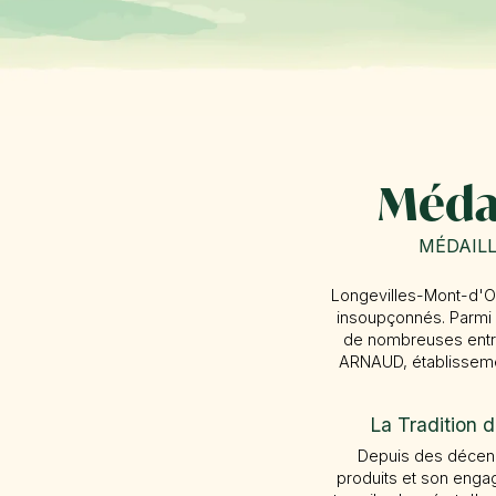
Médai
MÉDAILL
Longevilles-Mont-d'Or
insoupçonnés. Parmi 
de nombreuses entre
ARNAUD, établissemen
La Traditio
Depuis des décenn
produits et son engag