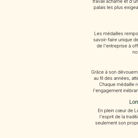
travail acharné et d'u
palais les plus exigea
Les médailles rempo
savoir-faire unique 
de l'entreprise à of
no
Grâce à son dévouem
au fil des années, att
Chaque médaille rem
l'engagement inébra
Lon
En plein cœur de 
l'esprit de la trad
seulement son propre