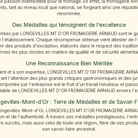
ne passion indéfectible pour le fromage. En effet, la fromagerie Ar
nts, tant au niveau local que national, se forgeant ainsi une réputa
renommée.
Des Médailles qui témoignent de l'excellence
rtées par LONGEVILLES MT D'OR FROMAGERIE ARNAUD sont le gage
de l'établissement. Chaque récompense obtenue vient attester de 
frir des produits d'exception, élaborés dans le respect des traditio
rmes les plus strictes en matière de qualité et de sécurité alimentai
Une Reconnaissance Bien Méritée
ent et à son expertise, LONGEVILLES MT D'OR FROMAGERIE ARNA
irant l'attention des plus grands critiques gastronomiques et des ju
portée par l'entreprise est le fruit d'un travail minutieux et passio
nlable de LONGEVILLES MT D'OR FROMAGERIE ARNAUD envers l'excel
gevilles-Mont-d'Or : Terre de Médailles et de Savoir-F
Longevilles-Mont-d'Or, LONGEVILLES MT D'OR FROMAGERIE ARNAUD 
ition et de l'authenticité. À travers ses médailles prestigieuses, l'en
 succès, mais aussi celui de toute une région, fière de ses produ
son savoir-faire ancestral.