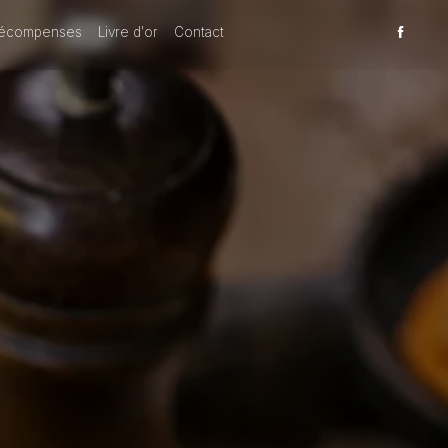
écompenses
Livre d'or
Contact