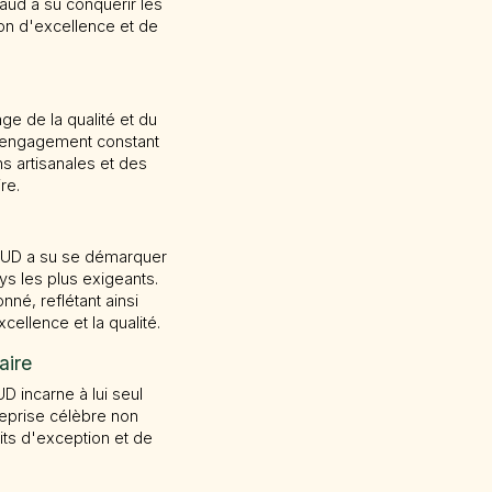
naud a su conquérir les
tion d'excellence et de
 de la qualité et du
l'engagement constant
ns artisanales et des
re.
UD a su se démarquer
rys les plus exigeants.
nné, reflétant ainsi
lence et la qualité.
aire
incarne à lui seul
treprise célèbre non
its d'exception et de