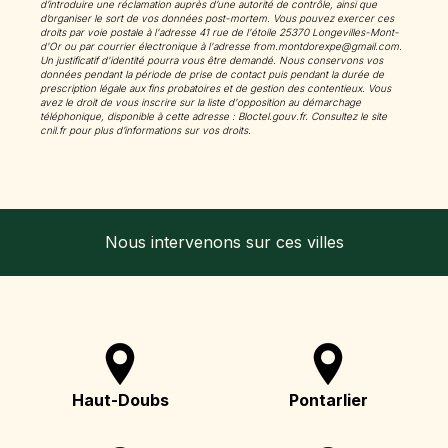
d’introduire une réclamation auprès d’une autorité de contrôle, ainsi que
d’organiser le sort de vos données post-mortem. Vous pouvez exercer ces
droits par voie postale à l'adresse 41 rue de l'étoile 25370 Longevilles-Mont-
d'Or ou par courrier électronique à l'adresse from.montdorexpe@gmail.com.
Un justificatif d'identité pourra vous être demandé. Nous conservons vos
données pendant la période de prise de contact puis pendant la durée de
prescription légale aux fins probatoires et de gestion des contentieux. Vous
avez le droit de vous inscrire sur la liste d'opposition au démarchage
téléphonique, disponible à cette adresse :
Bloctel.gouv.fr
. Consultez le site
cnil.fr pour plus d’informations sur vos droits.
Nous intervenons sur ces villes
Haut-Doubs
Pontarlier