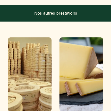
Nos autres prestations
Ce site utilise des cookies
et vous donne le contrôle
sur ceux que vous
Horaires & avis
souhaitez activer
Tout accepter
Tout refuser
Personnaliser