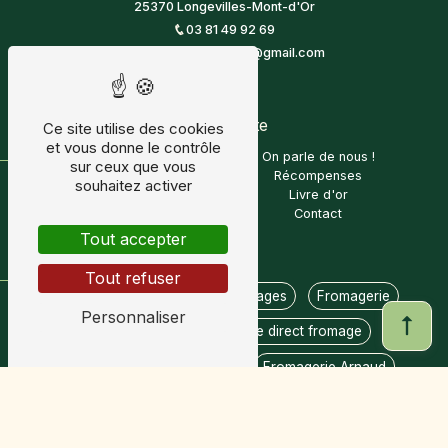
25370 Longevilles-Mont-d'Or
03 81 49 92 69
from.montdorexpe@gmail.com
Plan du site
Accueil
On parle de nous !
Fromagerie
Récompenses
Boutique en ligne
Livre d'or
Recettes
Contact
Nos prestations
Mont d'or
Comté
Fromages
Fromagerie
Magasin fromage
Vente direct fromage
Coopérative
Médailles
Fromagerie Arnaud
Juraflore
Fromage montagne
Fromage du Jura
Fromage metabief