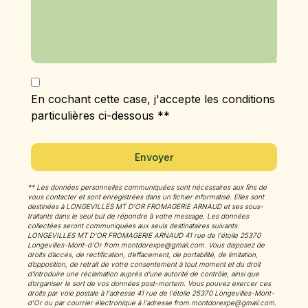
En cochant cette case, j'accepte les conditions
particulières ci-dessous **
Envoyer
** Les données personnelles communiquées sont nécessaires aux fins de
vous contacter et sont enregistrées dans un fichier informatisé. Elles sont
destinées à LONGEVILLES MT D'OR FROMAGERIE ARNAUD et ses sous-
traitants dans le seul but de répondre à votre message. Les données
collectées seront communiquées aux seuls destinataires suivants:
LONGEVILLES MT D'OR FROMAGERIE ARNAUD 41 rue de l'étoile 25370
Longevilles-Mont-d'Or from.montdorexpe@gmail.com. Vous disposez de
droits d’accès, de rectification, d’effacement, de portabilité, de limitation,
d’opposition, de retrait de votre consentement à tout moment et du droit
d’introduire une réclamation auprès d’une autorité de contrôle, ainsi que
d’organiser le sort de vos données post-mortem. Vous pouvez exercer ces
droits par voie postale à l'adresse 41 rue de l'étoile 25370 Longevilles-Mont-
d'Or ou par courrier électronique à l'adresse from.montdorexpe@gmail.com.