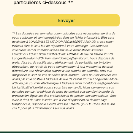
particulières ci-dessous **
Envoyer
** Les données personnelles communiquées sont nécessaires aux fins de
vous contacter et sont enregistrées dans un fichier informatisé. Elles sont
destinées à LONGEVILLES MT D'OR FROMAGERIE ARNAUD et ses sous-
traitants dans le seul but de répondre à votre message. Les données
collectées seront communiquées aux seuls destinataires suivants:
LONGEVILLES MT D'OR FROMAGERIE ARNAUD 41 rue de l'étoile 25370
Longevilles-Mont-d'Or from.montdorexpe@gmail.com. Vous disposez de
droits d’accès, de rectification, d’effacement, de portabilité, de limitation,
d’opposition, de retrait de votre consentement à tout moment et du droit
d’introduire une réclamation auprès d’une autorité de contrôle, ainsi que
d’organiser le sort de vos données post-mortem. Vous pouvez exercer ces
droits par voie postale à l'adresse 41 rue de l'étoile 25370 Longevilles-Mont-
d'Or ou par courrier électronique à l'adresse from.montdorexpe@gmail.com.
Un justificatif d'identité pourra vous être demandé. Nous conservons vos
données pendant la période de prise de contact puis pendant la durée de
prescription légale aux fins probatoires et de gestion des contentieux. Vous
avez le droit de vous inscrire sur la liste d'opposition au démarchage
téléphonique, disponible à cette adresse :
Bloctel.gouv.fr
. Consultez le site
cnil.fr pour plus d’informations sur vos droits.