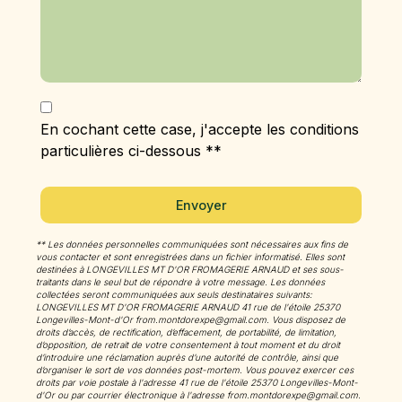
En cochant cette case, j'accepte les conditions
particulières ci-dessous **
Envoyer
** Les données personnelles communiquées sont nécessaires aux fins de
vous contacter et sont enregistrées dans un fichier informatisé. Elles sont
destinées à LONGEVILLES MT D'OR FROMAGERIE ARNAUD et ses sous-
traitants dans le seul but de répondre à votre message. Les données
collectées seront communiquées aux seuls destinataires suivants:
LONGEVILLES MT D'OR FROMAGERIE ARNAUD 41 rue de l'étoile 25370
Longevilles-Mont-d'Or from.montdorexpe@gmail.com. Vous disposez de
droits d’accès, de rectification, d’effacement, de portabilité, de limitation,
d’opposition, de retrait de votre consentement à tout moment et du droit
d’introduire une réclamation auprès d’une autorité de contrôle, ainsi que
d’organiser le sort de vos données post-mortem. Vous pouvez exercer ces
droits par voie postale à l'adresse 41 rue de l'étoile 25370 Longevilles-Mont-
d'Or ou par courrier électronique à l'adresse from.montdorexpe@gmail.com.