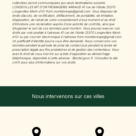
collectées seront communiquées aux seuls destinataires suivants:
LONGEVILLES MT D'OR FROMAGERIE ARNAUD 41 rue de l'étoile 25370
Longevilles-Mont-d'Or from.montdorexpe@gmail.com. Vous disposez de
droits d’accès, de rectification, d’effacement, de portabilité, de limitation,
d’opposition, de retrait de votre consentement à tout moment et du droit
d’introduire une réclamation auprès d’une autorité de contrôle, ainsi que
d’organiser le sort de vos données post-mortem. Vous pouvez exercer ces
droits par voie postale à l'adresse 41 rue de l'étoile 25370 Longevilles-Mont-
d'Or ou par courrier électronique à l'adresse from.montdorexpe@gmail.com.
Un justificatif d'identité pourra vous être demandé. Nous conservons vos
données pendant la période de prise de contact puis pendant la durée de
prescription légale aux fins probatoires et de gestion des contentieux. Vous
avez le droit de vous inscrire sur la liste d'opposition au démarchage
téléphonique, disponible à cette adresse :
Bloctel.gouv.fr
. Consultez le site
cnil.fr pour plus d’informations sur vos droits.
Nous intervenons sur ces villes