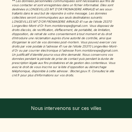
** Les données personnelles communiquées sont nécessaires aux fins de
vous contacter et sont enregistrées dans un fichier informatisé. Elles sont
destinées à LONGEVILLES MT D'OR FROMAGERIE ARNAUD et ses sous-
traitants dans le seul but de répondre à votre message. Les données
collectées seront communiquées aux seuls destinataires suivants:
LONGEVILLES MT D'OR FROMAGERIE ARNAUD 41 rue de l'étoile 25370
Longevilles-Mont-d'Or from.montdorexpe@gmail.com. Vous disposez de
droits d’accès, de rectification, d’effacement, de portabilité, de limitation,
d’opposition, de retrait de votre consentement à tout moment et du droit
d’introduire une réclamation auprès d’une autorité de contrôle, ainsi que
d’organiser le sort de vos données post-mortem. Vous pouvez exercer ces
droits par voie postale à l'adresse 41 rue de l'étoile 25370 Longevilles-Mont-
d'Or ou par courrier électronique à l'adresse from.montdorexpe@gmail.com.
Un justificatif d'identité pourra vous être demandé. Nous conservons vos
données pendant la période de prise de contact puis pendant la durée de
prescription légale aux fins probatoires et de gestion des contentieux. Vous
avez le droit de vous inscrire sur la liste d'opposition au démarchage
téléphonique, disponible à cette adresse :
Bloctel.gouv.fr
. Consultez le site
cnil.fr pour plus d’informations sur vos droits.
Nous intervenons sur ces villes