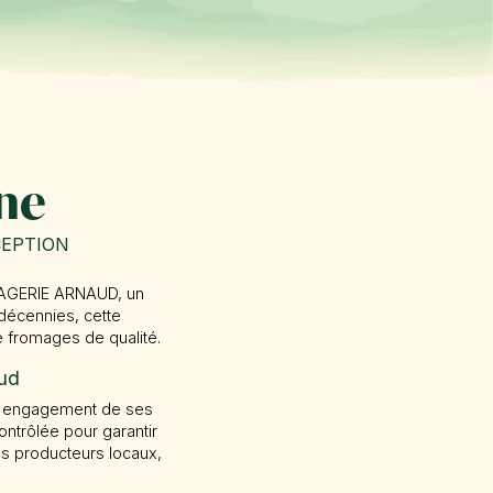
sne
CEPTION
MAGERIE ARNAUD, un
 décennies, cette
e fromages de qualité.
aud
 l'engagement de ses
ntrôlée pour garantir
es producteurs locaux,