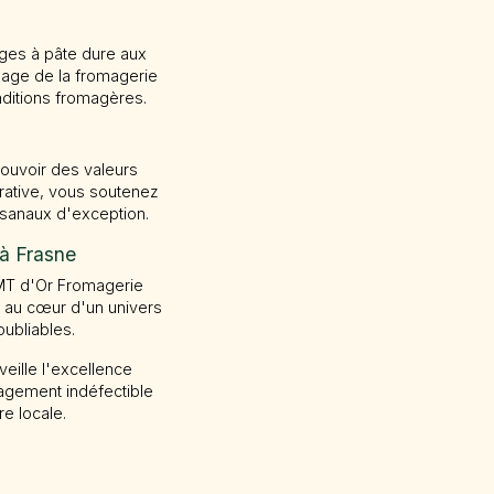
ges à pâte dure aux
mage de la fromagerie
aditions fromagères.
ouvoir des valeurs
érative, vous soutenez
isanaux d'exception.
 à Frasne
 MT d'Or Fromagerie
z au cœur d'un univers
ubliables.
eille l'excellence
agement indéfectible
re locale.