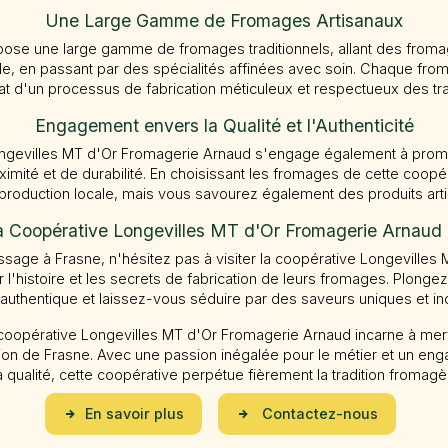
Une Large Gamme de Fromages Artisanaux
pose une large gamme de fromages traditionnels, allant des froma
e, en passant par des spécialités affinées avec soin. Chaque fro
tat d'un processus de fabrication méticuleux et respectueux des tr
Engagement envers la Qualité et l'Authenticité
ngevilles MT d'Or Fromagerie Arnaud s'engage également à prom
oximité et de durabilité. En choisissant les fromages de cette coop
roduction locale, mais vous savourez également des produits art
la Coopérative Longevilles MT d'Or Fromagerie Arnaud
ssage à Frasne, n'hésitez pas à visiter la coopérative Longevilles
 l'histoire et les secrets de fabrication de leurs fromages. Plonge
authentique et laissez-vous séduire par des saveurs uniques et ino
 coopérative Longevilles MT d'Or Fromagerie Arnaud incarne à merv
ion de Frasne. Avec une passion inégalée pour le métier et un eng
 qualité, cette coopérative perpétue fièrement la tradition fromagè
En savoir plus
Contactez-nous