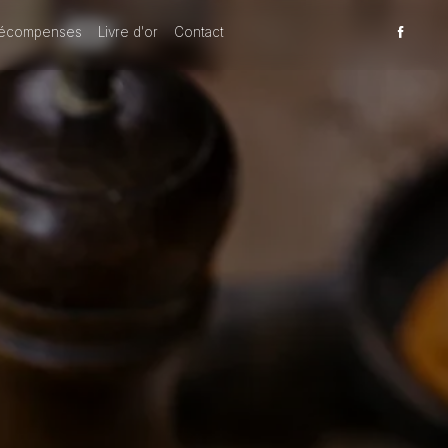
écompenses
Livre d'or
Contact